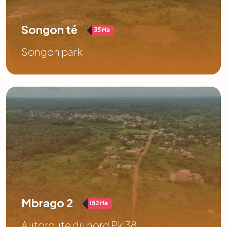
Songon té
35 Ha
Songon park
Mbrago 2
152 Ha
Autoroute du nord Pk 38